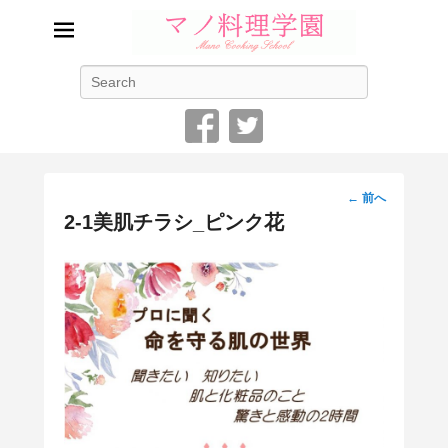
マノ料理学園
検
吉祥寺にある料理学校 料理を学ぶなら Mano Cooking
索
School
画
← 前へ
像
2-1美肌チラシ_ピンク花
ナ
ビ
ゲ
ー
シ
ョ
ン