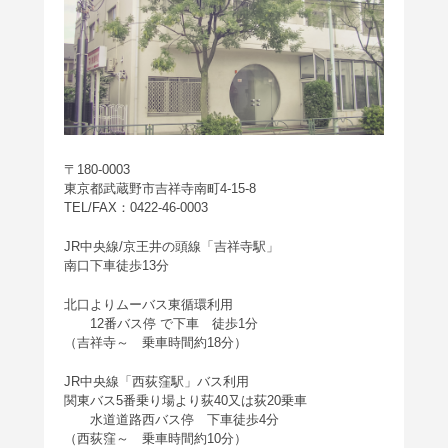
〒180-0003
東京都武蔵野市吉祥寺南町4-15-8
TEL/FAX：0422-46-0003
JR中央線/京王井の頭線「吉祥寺駅」
南口下車徒歩13分
北口よりムーバス東循環利用
12番バス停 で下車 徒歩1分
（吉祥寺～ 乗車時間約18分）
JR中央線「西荻窪駅」バス利用
関東バス5番乗り場より荻40又は荻20乗車
水道道路西バス停 下車徒歩4分
（西荻窪～ 乗車時間約10分）